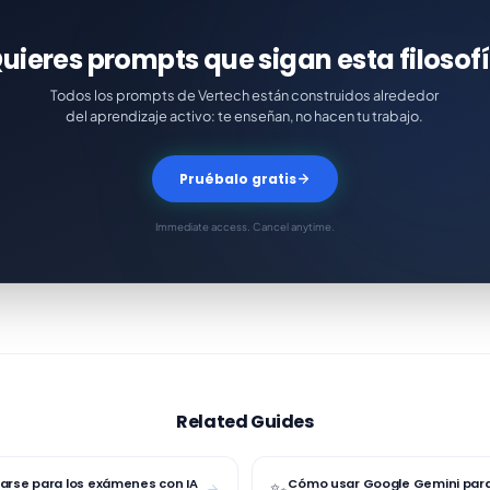
uieres prompts que sigan esta filosof
Todos los prompts de Vertech están construidos alrededor
del aprendizaje activo: te enseñan, no hacen tu trabajo.
Pruébalo gratis
Immediate access. Cancel anytime.
Related Guides
rse para los exámenes con IA
Cómo usar Google Gemini para
✨