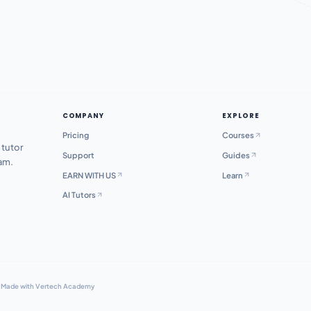
COMPANY
EXPLORE
Pricing
Courses
 tutor
Support
Guides
xam.
EARN WITH US
Learn
AI Tutors
·
Made with Vertech Academy