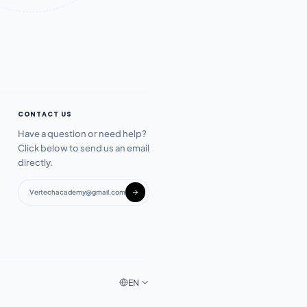
CONTACT US
Have a question or need help?
Click below to send us an email
directly.
Vertechacademy@gmail.com
EN