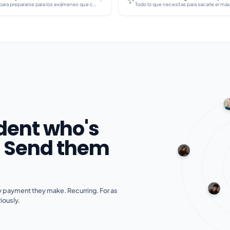
Un plan de 7 días para prepararse para los exámenes que combina herramientas de IA con técnicas de estudio comprobadas.
dent who's
? Send them
 payment they make. Recurring. For as
iously.