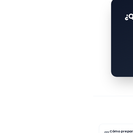
¿Q
Cómo prepara
📅