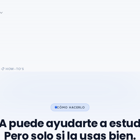
·
s
📋
HOW-TO'S
CÓMO HACERLO
IA puede ayudarte a estud
Pero solo si la usas bien.