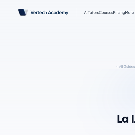
Vertech Academy
AI Tutors
Courses
Pricing
More
All Guide
La 