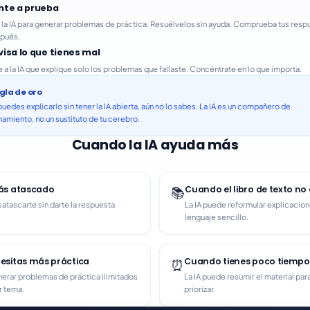
nte a prueba
 la IA para generar problemas de práctica. Resuélvelos sin ayuda. Comprueba tus resp
pués.
visa lo que tienes mal
e a la IA que explique solo los problemas que fallaste. Concéntrate en lo que importa.
gla de oro
puedes explicarlo sin tener la IA abierta, aún no lo sabes. La IA es un compañero de
namiento, no un sustituto de tu cerebro.
Cuando la IA ayuda más
ás atascado
Cuando el libro de texto no 
📚
atascarte sin darte la respuesta
La IA puede reformular explicacio
lenguaje sencillo.
sitas más práctica
Cuando tienes poco tiempo
⏰
nerar problemas de práctica ilimitados
La IA puede resumir el material pa
r tema.
priorizar.