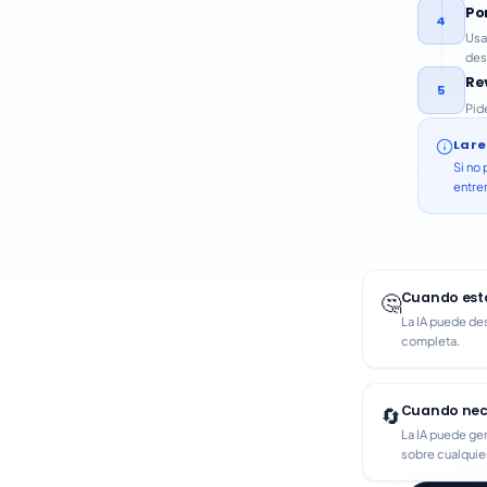
Po
4
Usa
des
Re
5
Pid
La re
Si no 
entre
Cuando est
🤔
La IA puede des
completa.
Cuando nece
🔄
La IA puede ge
sobre cualquie