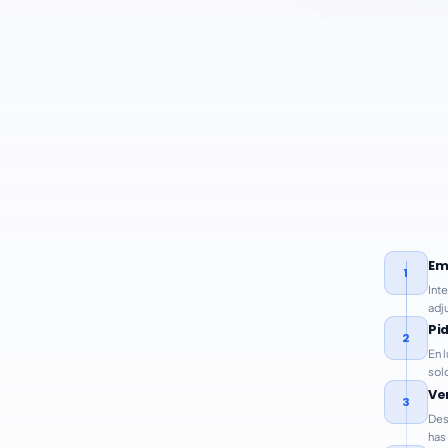
Em
1
Int
adj
Pi
2
En 
sol
Ve
3
Desp
has