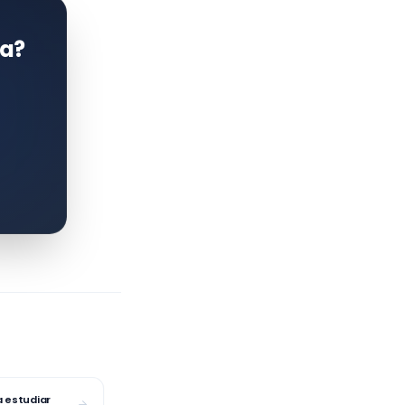
ía?
 estudiar