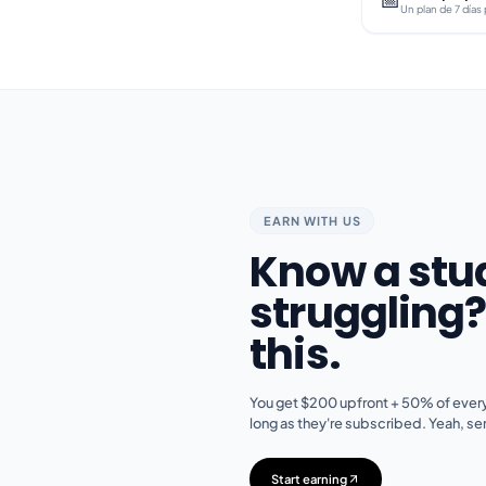
EARN WITH US
Know a stu
struggling
this.
You get $200 upfront + 50% of every
long as they're subscribed. Yeah, ser
Start earning