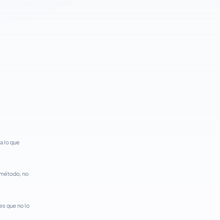
a lo que
l método, no
 es que no lo