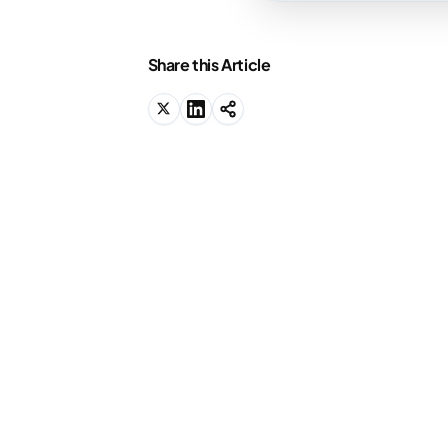
Share this Article
We know why you're
here.
You should be studying right now, but
you're not sure where to start. We'll
show you.