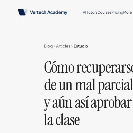
Vertech Academy
AI Tutors
Courses
Pricing
More
Blog
Articles
Estudio
Cómo recuperars
de un mal parcia
y aún así aprobar
la clase