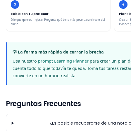
3
4
Habla con tu profesor
Planifi
Dile que quieres mejorar. Pregunta qué tiene más peso para el resto del
Crea un 
curso.
Planner p
💡 La forma más rápida de cerrar la brecha
Usa nuestro
prompt Learning Planner
para crear un plan 
cuenta todo lo que todavía te queda. Toma tus tareas restant
convierte en un horario realista.
Preguntas Frecuentes
¿Es posible recuperarse de una nota 