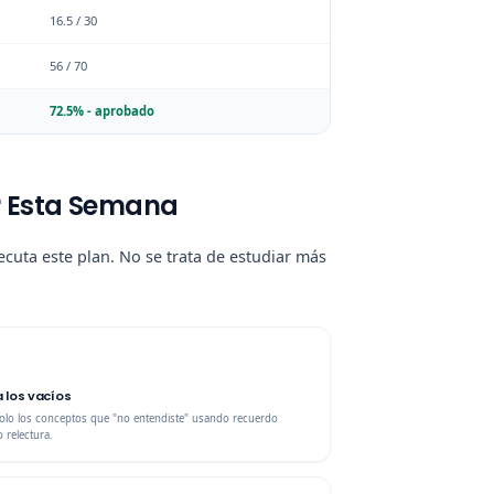
16.5 / 30
56 / 70
72.5% - aprobado
r Esta Semana
cuta este plan. No se trata de estudiar más
a los vacíos
solo los conceptos que "no entendiste" usando recuerdo
o relectura.