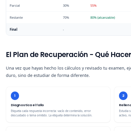
Parcial
30%
55%
Restante
70%
80% (alcanzable)
Final
-
El Plan de Recuperación - Qué Hace
Una vez que hayas hecho los cálculos y revisado tu examen, eje
duro, sino de estudiar de forma diferente.
1
2
Diagnostica el fallo
Rellen
Etiqueta cada respuesta incorrecta: vacío de contenido, error
Estudia 
descuidado o tema omitido. La etiqueta determina la solución.
activo, n